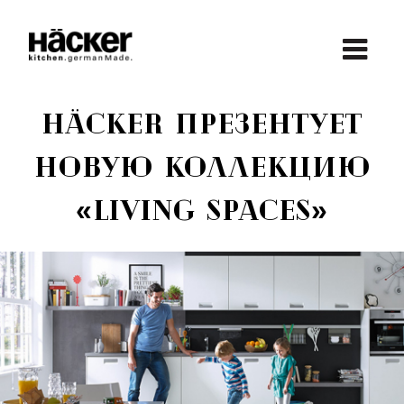
Jump
to
navigation
Back
to
Häcker презентует
top
новую коллекцию
«Living Spaces»